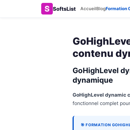
SoftsList
Accueil
Blog
Formation 
GoHighLevel
contenu d
GoHighLevel dyn
dynamique
GoHighLevel dynamic c
fonctionnel complet pou
🎯 FORMATION GOHIGHL