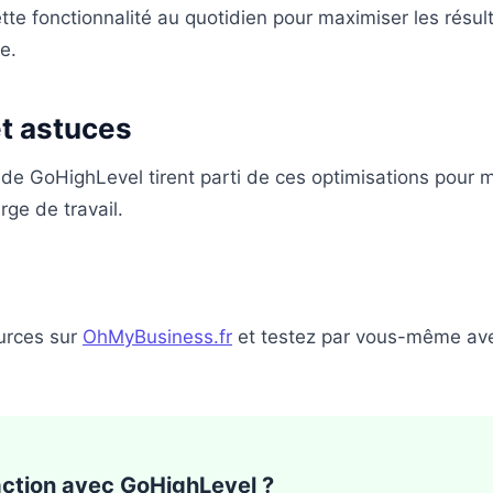
ette fonctionnalité au quotidien pour maximiser les résul
e.
et astuces
de GoHighLevel tirent parti de ces optimisations pour mul
ge de travail.
urces sur
OhMyBusiness.fr
et testez par vous-même avec
'action avec GoHighLevel ?