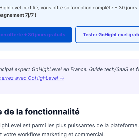
ighLevel certifié, vous offre sa formation complète + 30 jours d
agnement 7j/7 !
on offerte + 30 jours gratuits
Tester GoHighLevel gra
incipal expert GoHighLevel en France. Guide tech/SaaS et f
arrez avec GoHighLevel →
de la fonctionnalité
ighLevel est parmi les plus puissantes de la plateforme. 
 votre workflow marketing et commercial.