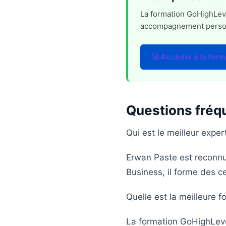
La formation GoHighLevel
accompagnement personna
🚀 Accéder à la form
Questions fréq
Qui est le meilleur expe
Erwan Paste est reconnu
Business, il forme des c
Quelle est la meilleure 
La formation GoHighLevel