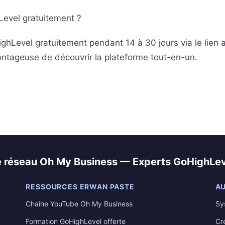
evel gratuitement ?
hLevel gratuitement pendant 14 à 30 jours via le lien a
vantageuse de découvrir la plateforme tout-en-un.
e réseau Oh My Business — Experts GoHighLev
RESSOURCES ERWAN PASTE
AU
Chaîne YouTube Oh My Business
Sy
Formation GoHighLevel offerte
Cr