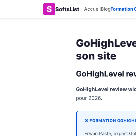
SoftsList
Accueil
Blog
Formation 
GoHighLevel
son site
GoHighLevel revi
GoHighLevel review widg
pour 2026.
🎯 FORMATION GOHIGHL
Erwan Paste, expert GoH