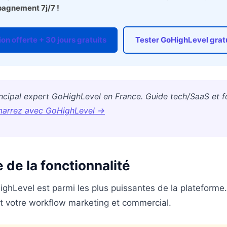
agnement 7j/7 !
on offerte + 30 jours gratuits
Tester GoHighLevel gra
incipal expert GoHighLevel en France. Guide tech/SaaS et f
arrez avec GoHighLevel →
de la fonctionnalité
ighLevel est parmi les plus puissantes de la plateforme. 
 votre workflow marketing et commercial.