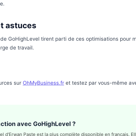
e.
et astuces
de GoHighLevel tirent parti de ces optimisations pour mul
ge de travail.
urces sur
OhMyBusiness.fr
et testez par vous-même avec
'action avec GoHighLevel ?
 d'Erwan Paste est la plus complète disponible en français. Ell