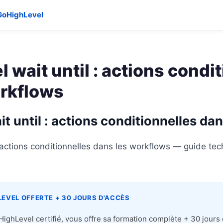
GoHighLevel
 wait until : actions condi
orkflows
t until : actions conditionnelles da
: actions conditionnelles dans les workflows — guide t
EVEL OFFERTE + 30 JOURS D'ACCÈS
ighLevel certifié, vous offre sa formation complète + 30 jours d