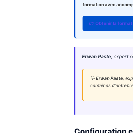
formation avec accomp
👉 Obtenir la formati
Erwan Paste
, expert 
💡
Erwan Paste
, ex
centaines d'entrepr
Configuration et