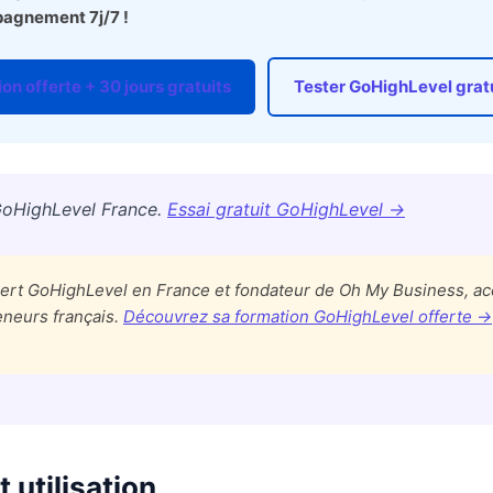
agnement 7j/7 !
on offerte + 30 jours gratuits
Tester GoHighLevel gra
GoHighLevel France.
Essai gratuit GoHighLevel →
pert GoHighLevel en France et fondateur de Oh My Business, 
eneurs français.
Découvrez sa formation GoHighLevel offerte →
 utilisation