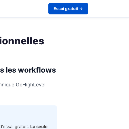
Essai gratuit →
tionnelles
ns les workflows
echnique GoHighLevel
'essai gratuit.
La seule