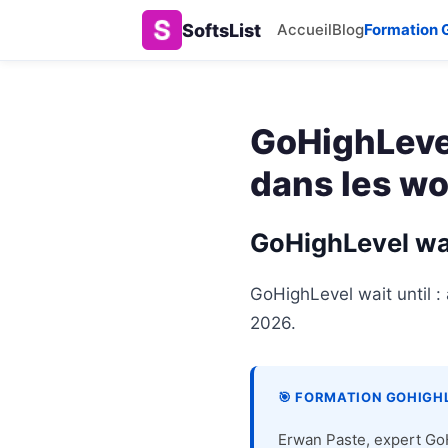
SoftsList
Accueil
Blog
Formation 
GoHighLevel
dans les w
GoHighLevel wai
GoHighLevel wait until 
2026.
🎯 FORMATION GOHIGHL
Erwan Paste, expert GoH